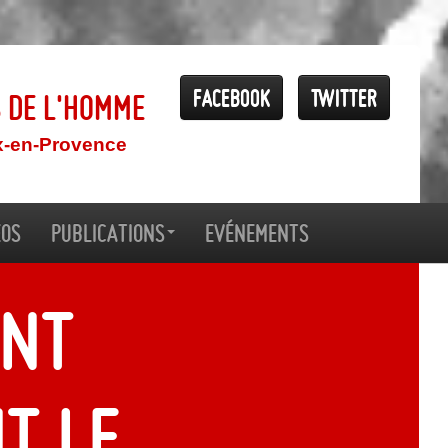
Facebook
Twitter
s de l'Homme
x-en-Provence
éos
Publications
Evénements
ent
t le