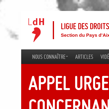
Ligue des droit
Section du Pays d'Ai
Nous connaître
Articles
Vid
Appel urg
concernan