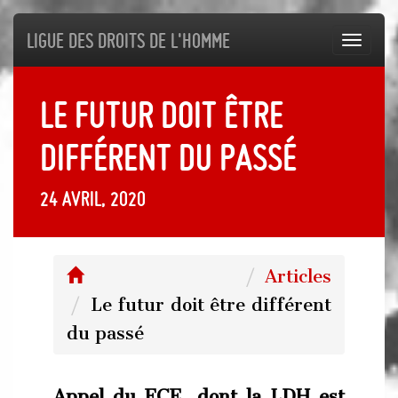
Ligue des droits de l'Homme
Toggl
navig
Le futur doit être
différent du passé
24 avril, 2020
Articles
Le futur doit être différent
du passé
Appel du FCE, dont la LDH est