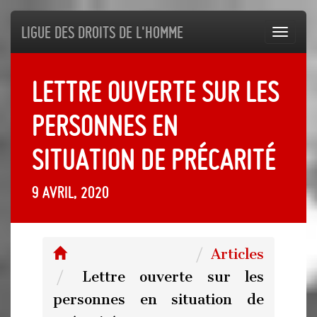
Ligue des droits de l'Homme
Toggl
navig
Lettre ouverte sur les
personnes en
situation de précarité
9 avril, 2020
Articles
Lettre ouverte sur les
personnes en situation de