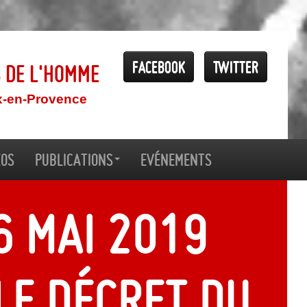
Facebook
Twitter
s de l'Homme
x-en-Provence
éos
Publications
Evénements
6 mai 2019
le décret du