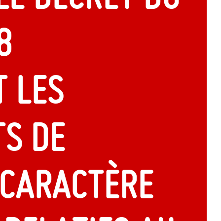
8
 les
ts de
 caractère