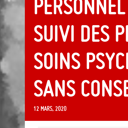
personnel 
suivi des 
soins psyc
sans cons
12 mars, 2020