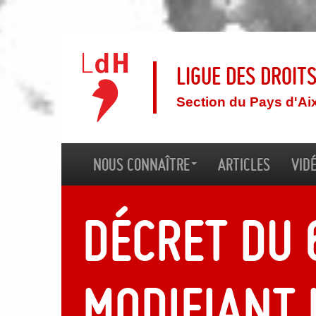
Ligue des droit
Section du Pays d'Ai
Nous connaître
Articles
Vid
Décret du 
modifiant 