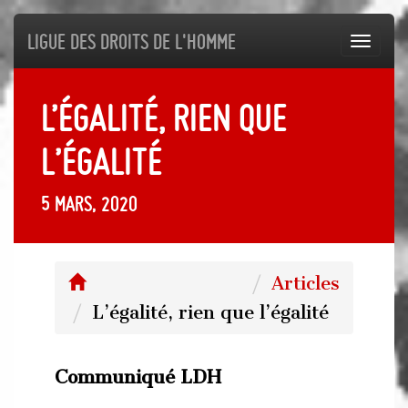
Ligue des droits de l'Homme
Toggl
navig
L’égalité, rien que
l’égalité
5 mars, 2020
Articles
L’égalité, rien que l’égalité
Communiqué LDH