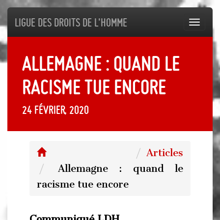
Ligue des droits de l'Homme
Toggl
navig
Allemagne : quand le
racisme tue encore
24 février, 2020
Articles
Allemagne : quand le
racisme tue encore
Communiqué LDH