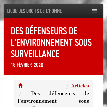
Ligue des droits de l'Homme
Toggl
navig
Des défenseurs de
l’environnement sous
surveillance
18 février, 2020
Articles
Des défenseurs de
l’environnement sous