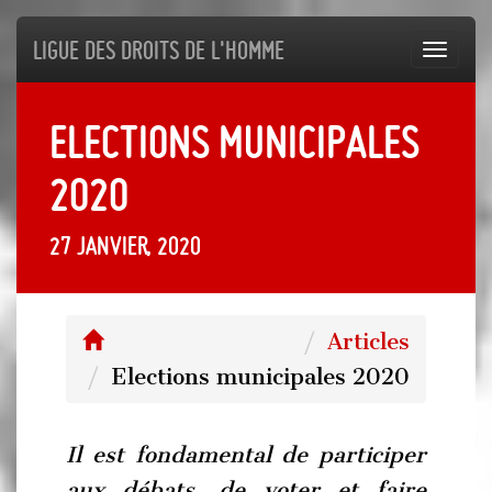
Ligue des droits de l'Homme
Toggl
navig
Elections municipales
2020
27 janvier, 2020
Articles
Elections municipales 2020
Il est fondamental de participer
aux débats, de voter et faire