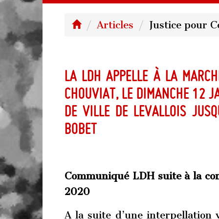
Articles
Justice pour C
La LDH appelle à la marc
Chouviat, le dimanche 12 j
de ville de Levallois jus
Bobet
Communiqué LDH suite à la con
2020
A la suite d’une interpellation