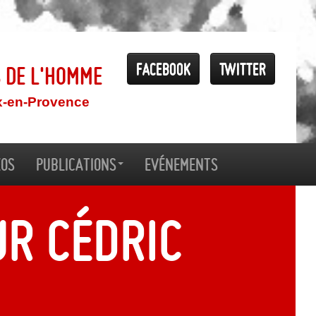
Facebook
Twitter
s de l'Homme
x-en-Provence
éos
Publications
Evénements
ur Cédric