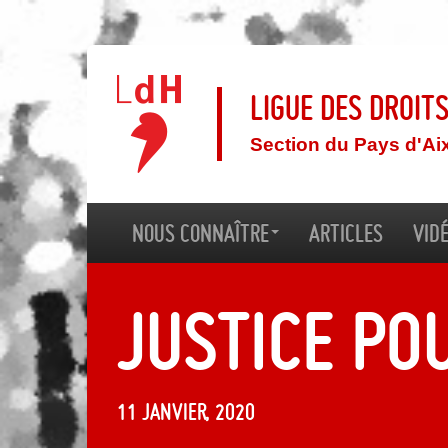
Ligue des droit
Section du Pays d'Ai
Nous connaître
Articles
Vid
Justice po
11 janvier, 2020