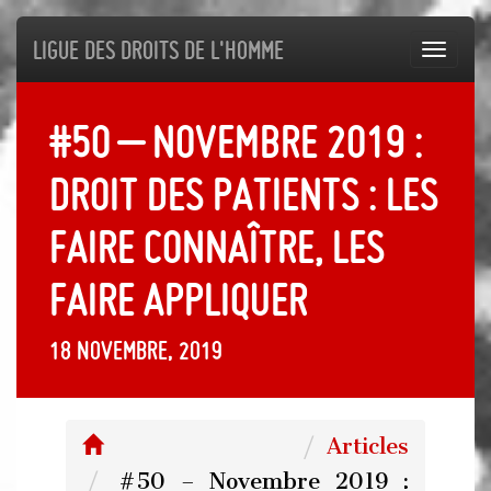
Ligue des droits de l'Homme
Toggl
navig
#50 – Novembre 2019 :
Droit des patients : les
faire connaître, les
faire appliquer
18 novembre, 2019
Articles
#50 – Novembre 2019 :