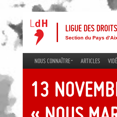
Ligue des droit
Section du Pays d'Ai
Nous connaître
Articles
Vid
13 novemb
« Nous ma