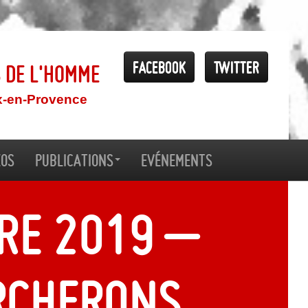
Facebook
Twitter
s de l'Homme
x-en-Provence
éos
Publications
Evénements
re 2019 –
rcherons