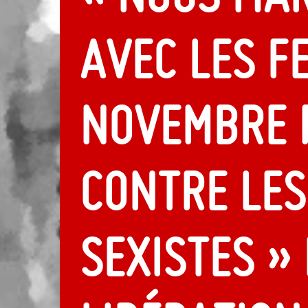
avec les f
novembre 
contre les
sexistes »