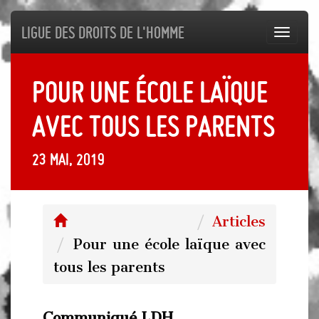
Ligue des droits de l'Homme
Toggl
navig
Pour une école laïque
avec tous les parents
23 mai, 2019
Articles
Pour une école laïque avec
tous les parents
Communiqué LDH