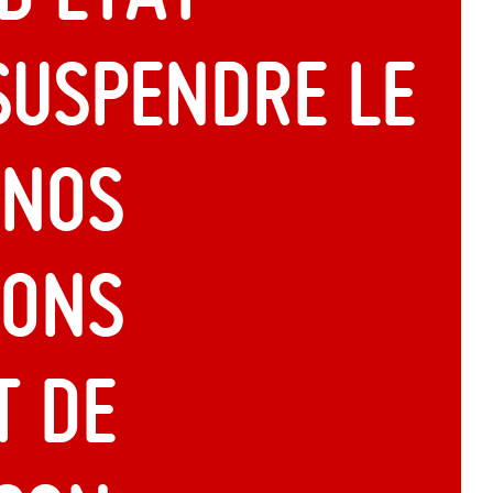
suspendre le
 nos
ions
t de