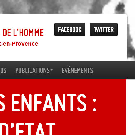
Facebook
Twitter
s de l'Homme
x-en-Provence
éos
Publications
Evénements
s enfants :
 d’Etat