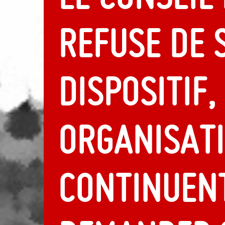
refuse de 
dispositif,
organisat
continuen