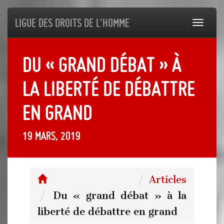
Ligue des droits de l'Homme
Toggl
navig
Du « grand débat » à
la liberté de débattre
en grand
19 mars, 2019
Articles
Du « grand débat » à la
liberté de débattre en grand