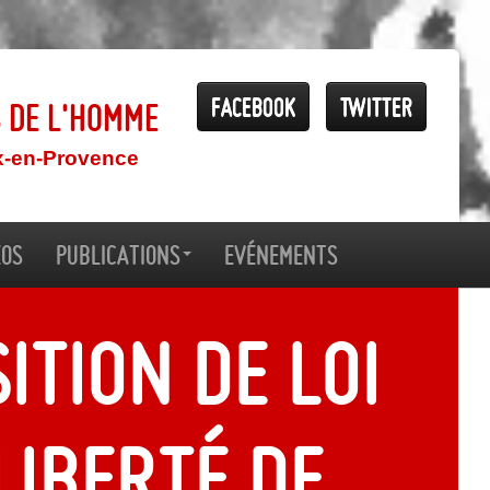
Facebook
Twitter
s de l'Homme
x-en-Provence
éos
Publications
Evénements
ition de loi
liberté de