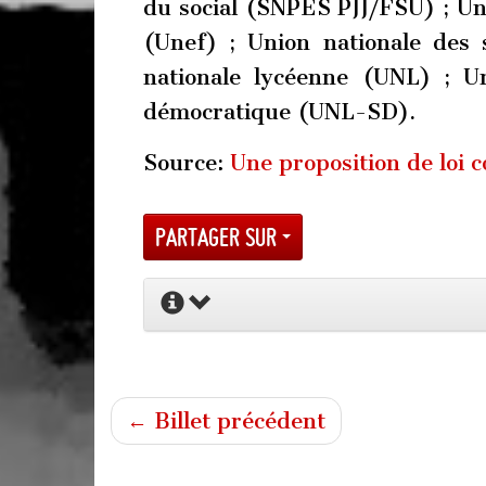
du social (SNPES PJJ/FSU) ; Un
(Unef) ; Union nationale des
nationale lycéenne (UNL) ; Un
démocratique (UNL-SD).
Source:
Une proposition de loi c
Partager sur
← Billet précédent