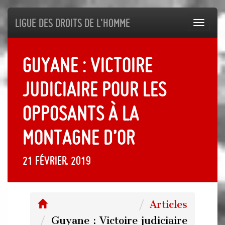
Ligue des droits de l'Homme
Toggl
navig
Guyane : Victoire
judiciaire pour les
opposants à la
Montagne d’or
21 février, 2019
Articles
Guyane : Victoire judiciaire