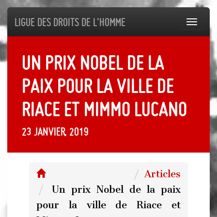
Ligue des droits de l'Homme
Toggl
navig
Un prix Nobel de la
paix pour la ville de
Riace et Mimmo Lucano
23 janvier, 2019
Articles
Un prix Nobel de la paix
pour la ville de Riace et