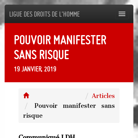
Ligue des droits de l'Homme
Toggl
navig
Pouvoir manifester
sans risque
19 janvier, 2019
Articles
Pouvoir manifester sans
risque
Communiqué LDH