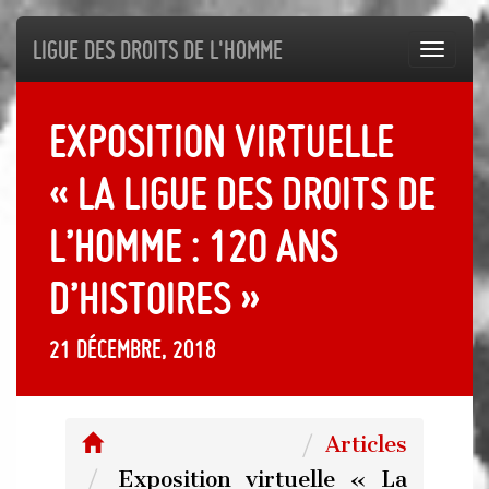
Ligue des droits de l'Homme
Toggl
navig
Exposition virtuelle
« La ligue des droits de
l’Homme : 120 ans
d’histoires »
21 décembre, 2018
Articles
Exposition virtuelle « La