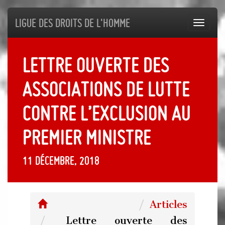
Ligue des droits de l'Homme
Toggl
navig
Lettre ouverte des
associations de lutte
contre l’exclusion au
Premier Ministre
11 décembre, 2018
Articles
Lettre ouverte des