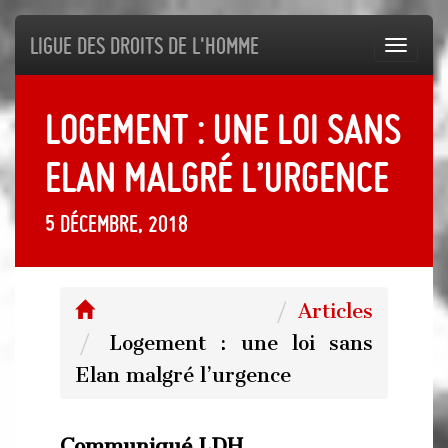
Ligue des droits de l'Homme
Toggl
navig
Logement : une loi sans
Elan malgré l’urgence
5 décembre, 2018
Articles
Logement : une loi sans
Elan malgré l’urgence
Communiqué LDH