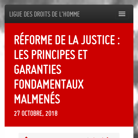
Ligue des droits de l'Homme
Toggl
navig
Réforme de la Justice :
les principes et
garanties
fondamentaux
malmenés
27 octobre, 2018