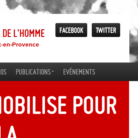
Facebook
Twitter
s de l'Homme
x-en-Provence
éos
Publications
Evénements
mobilise pour
la