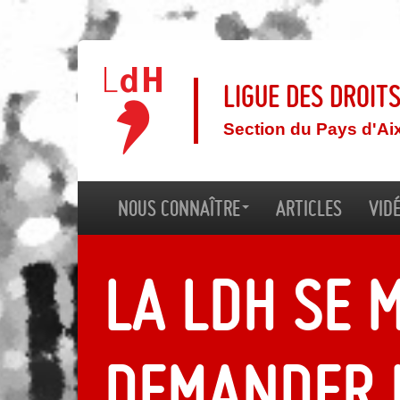
Ligue des droit
Section du Pays d'Ai
Nous connaître
Articles
Vid
La LDH se 
demander 