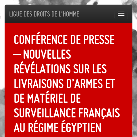
Ligue des droits de l'Homme
Toggl
navig
Conférence de presse
– Nouvelles
révélations sur les
livraisons d’armes et
de matériel de
surveillance français
au régime égyptien