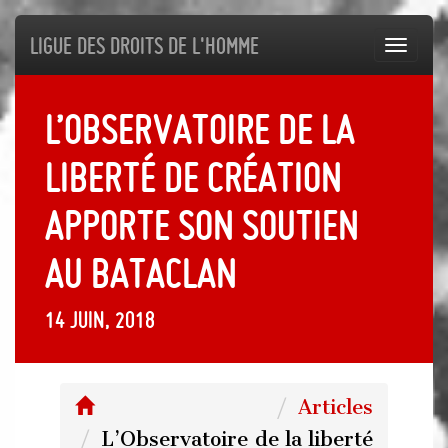
Ligue des droits de l'Homme
Toggl
navig
L’Observatoire de la
liberté de création
apporte son soutien
au Bataclan
14 juin, 2018
Articles
L’Observatoire de la liberté