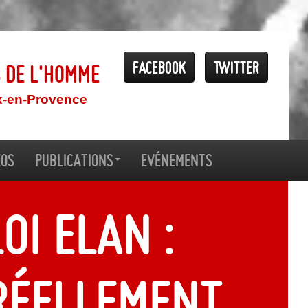
Facebook
Twitter
s de l'Homme
x-en-Provence
éos
Publications
Evénements
oi ELAN :
réellement