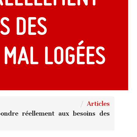
s des
 mal logées
Articles
pondre réellement aux besoins des