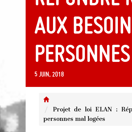
aux besoin
personnes
5 juin, 2018
Projet de loi ELAN : Ré
personnes mal logées