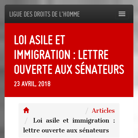
Ligue des droits de l'Homme
Toggl
navig
Loi asile et
immigration : lettre
ouverte aux sénateurs
23 avril, 2018
Articles
Loi asile et immigration :
lettre ouverte aux sénateurs