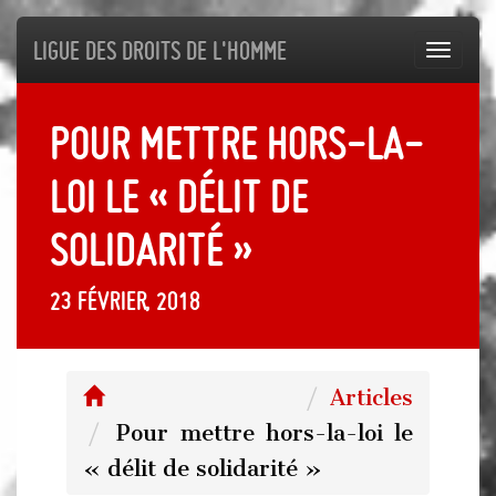
Ligue des droits de l'Homme
Toggl
navig
Pour mettre hors-la-
loi le « délit de
solidarité »
23 février, 2018
Articles
Pour mettre hors-la-loi le
« délit de solidarité »