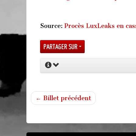
Source:
Procès LuxLeaks en cas
Partager sur
← Billet précédent