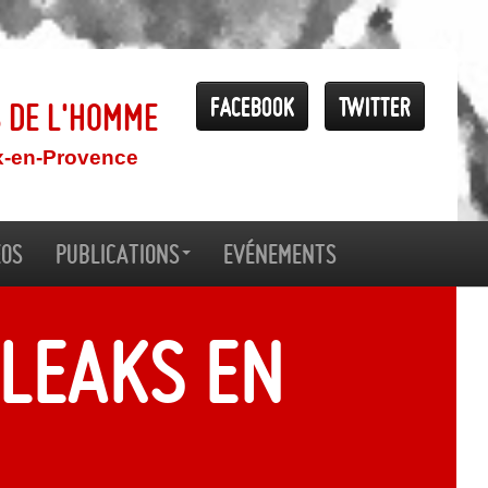
Facebook
Twitter
s de l'Homme
x-en-Provence
éos
Publications
Evénements
Leaks en