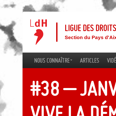
Ligue des droit
Section du Pays d'Ai
Nous connaître
Articles
Vid
#38 – Janv
Vive la dé