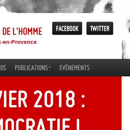
Facebook
Twitter
s de l'Homme
x-en-Provence
éos
Publications
Evénements
ier 2018 :
mocratie !