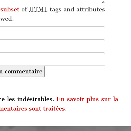
a
subset
of
HTML
tags and attributes
owed.
re les indésirables.
En savoir plus sur la
entaires sont traitées
.