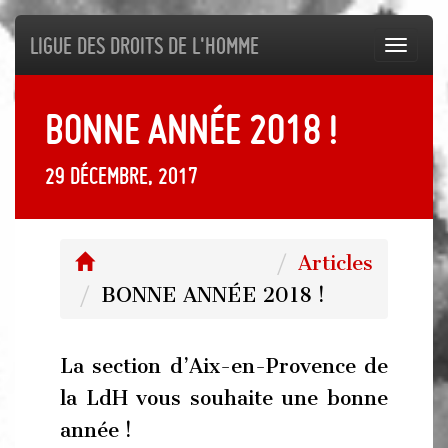
Ligue des droits de l'Homme
Toggl
navig
BONNE ANNÉE 2018 !
29 décembre, 2017
Articles
BONNE ANNÉE 2018 !
La section d’Aix-en-Provence de
la LdH vous souhaite une bonne
année !