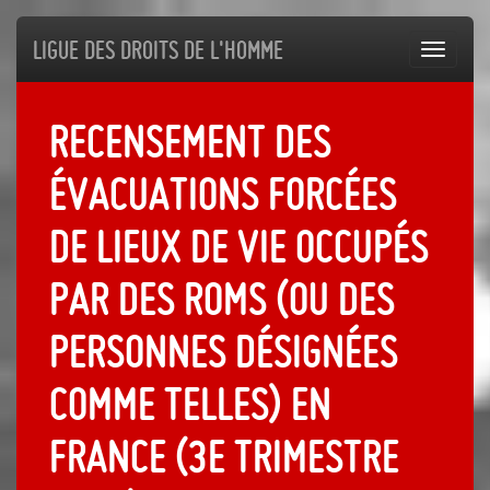
Ligue des droits de l'Homme
Toggl
navig
Recensement des
évacuations forcées
de lieux de vie occupés
par des Roms (ou des
personnes désignées
comme telles) en
France (3e trimestre