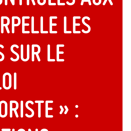
erpelle les
 sur le
loi
oriste » :