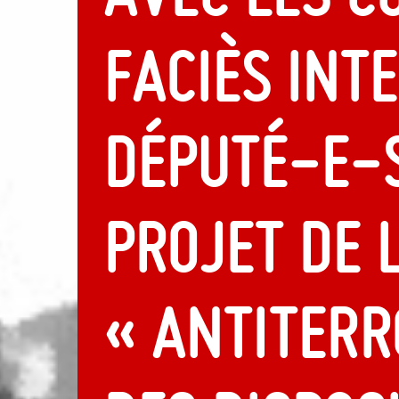
faciès int
député-e-s
projet de 
« antiterr