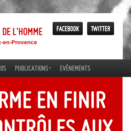
Facebook
Twitter
s de l'Homme
x-en-Provence
éos
Publications
Evénements
rme En finir
ontrôles aux