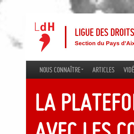
Ligue des droit
Section du Pays d'Ai
Nous connaître
Articles
Vid
La platefo
avec les c