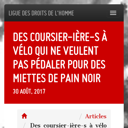
Ligue des droits de l'Homme
Toggl
navig
Des coursier-ière-s à
vélo qui ne veulent
pas pédaler pour des
miettes de pain noir
30 août, 2017
Articles
Des coursier-ière-s à vélo