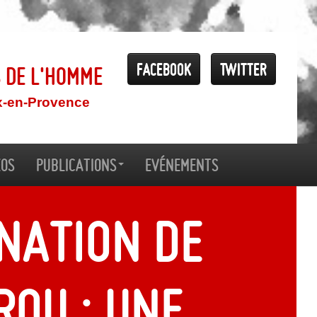
Facebook
Twitter
s de l'Homme
x-en-Provence
éos
Publications
Evénements
nation de
rou : une