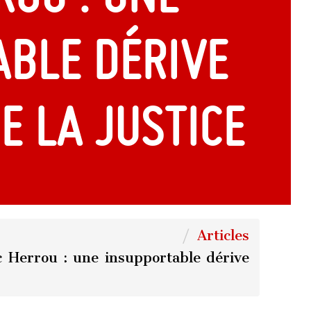
ble dérive
e la justice
Articles
 Herrou : une insupportable dérive