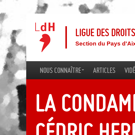
Ligue des droit
Section du Pays d'Ai
Nous connaître
Articles
Vid
La condam
Cédric Her