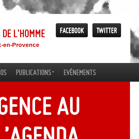
Facebook
Twitter
s de l'Homme
x-en-Provence
éos
Publications
Evénements
rgence au
l’agenda