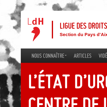
Ligue des droit
Section du Pays d'Ai
Nous connaître
Articles
Vid
L’état d’u
centre de 