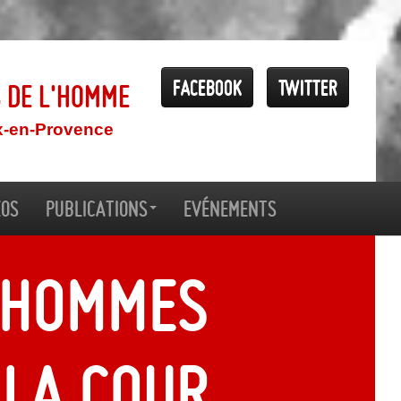
Facebook
Twitter
s de l'Homme
x-en-Provence
éos
Publications
Evénements
s hommes
 la Cour