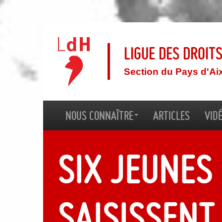
Ligue des droit
Section du Pays d'Ai
Nous connaître
Articles
Vid
Six jeune
saisissent