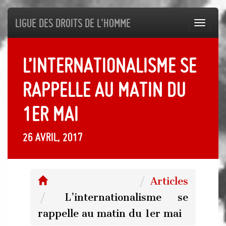
Ligue des droits de l'Homme
Toggl
navig
L’internationalisme se
rappelle au matin du
1er mai
26 avril, 2017
Articles
L’internationalisme se
rappelle au matin du 1er mai