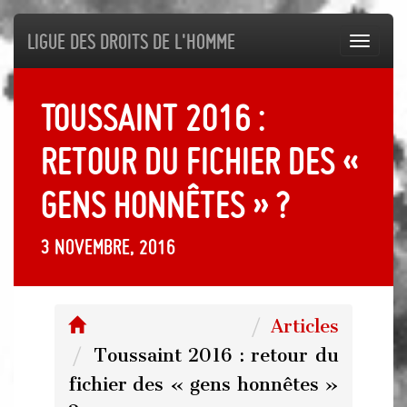
Ligue des droits de l'Homme
Toggl
navig
Toussaint 2016 :
retour du fichier des «
gens honnêtes » ?
3 novembre, 2016
Articles
Toussaint 2016 : retour du
fichier des « gens honnêtes »