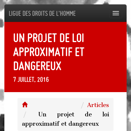
Ligue des droits de l'Homme
Toggl
navig
Un projet de loi
approximatif et
dangereux
7 juillet, 2016
Articles
Un projet de loi
approximatif et dangereux