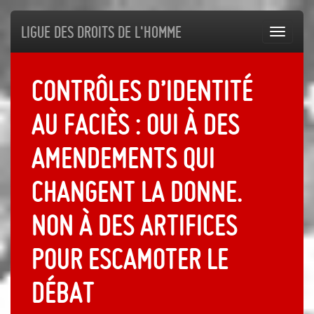
Ligue des droits de l'Homme
Toggl
navig
Contrôles d’identité
au faciès : Oui à des
amendements qui
changent la donne.
Non à des artifices
pour escamoter le
débat