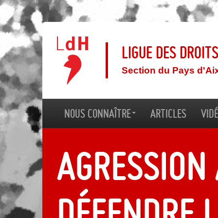
Ligue des droit
Section du Pays d'Ai
Nous connaître
Articles
Vid
Agression 
défendre l