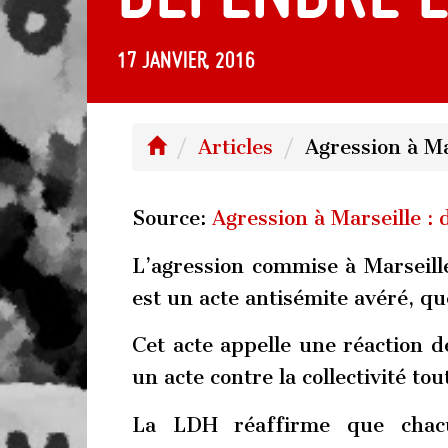
17 janvier, 2016
Articles
Agression à Mar
Source:
Agression à Marseille : 
L’agression commise à Marseill
est un acte antisémite avéré, 
Cet acte appelle une réaction d
un acte contre la collectivité tou
La LDH réaffirme que chacu