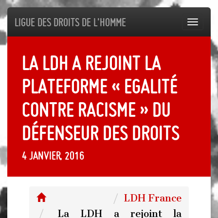
Ligue des droits de l'Homme
Toggl
navig
La LDH a rejoint la
plateforme « Egalité
contre racisme » du
Défenseur des droits
4 janvier, 2016
LDH France
La LDH a rejoint la