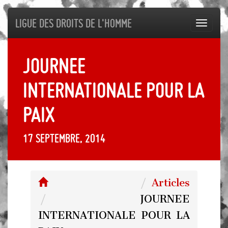
Ligue des droits de l'Homme
Toggl
navig
JOURNEE
INTERNATIONALE POUR LA
PAIX
17 septembre, 2014
Articles
JOURNEE
INTERNATIONALE POUR LA