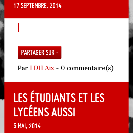
17 septembre, 2014
Partager sur
Par
LDH Aix
- 0 commentaire(s)
Les étudiants et les
lycéens aussi
5 mai, 2014