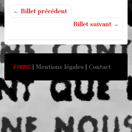
← Billet précédent
Billet suivant →
Mentions légales
Contact
À propos