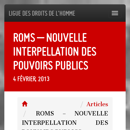
Ligue des droits de l'Homme
Toggl
navig
ROMS – NOUVELLE
INTERPELLATION DES
POUVOIRS PUBLICS
4 février, 2013
Articles
ROMS – NOUVELLE
INTERPELLATION DES