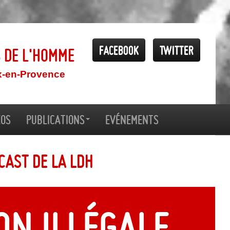
Facebook
Twitter
s de l'Homme
x-en-Provence
éos
Publications
Evénements
cast de la LDH
on illégale