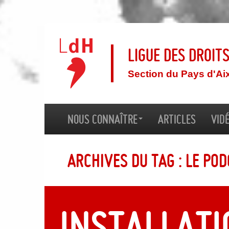
Ligue des droit
Section du Pays d'Ai
Nous connaître
Articles
Vid
Archives du tag : Le pod
Installati