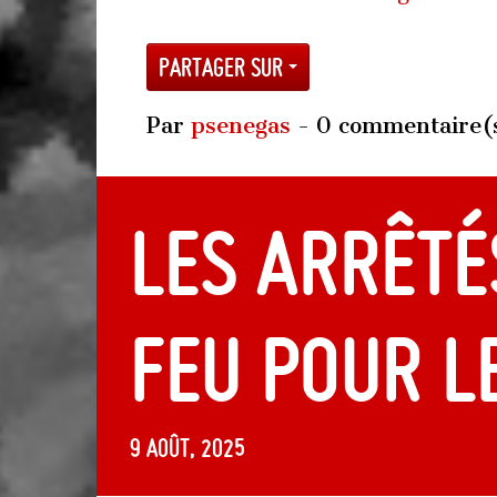
Partager sur
Par
psenegas
- 0 commentaire(
Les arrêté
feu pour l
9 août, 2025