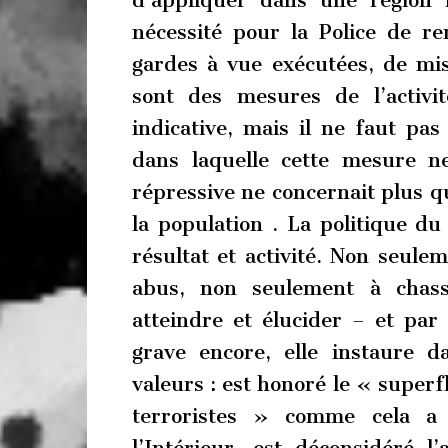
d’appliquer dans une région 
nécessité pour la Police de r
gardes à vue exécutées, de mi
sont des mesures de l’activi
indicative, mais il ne faut pas
dans laquelle cette mesure ne 
répressive ne concernait plus q
la population . La politique du
résultat et activité. Non seule
abus, non seulement à chass
atteindre et élucider – et par
grave encore, elle instaure 
valeurs : est honoré le « superf
terroristes » comme cela a