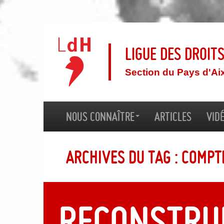
Ligue des droit
Section du Pays d'Ai
Nous connaître
Articles
Vid
Archives du tag : Comp
Reconstru