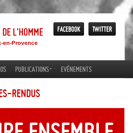
Facebook
Twitter
s de l'Homme
x-en-Provence
éos
Publications
Evénements
tes-rendus
ire ensemble