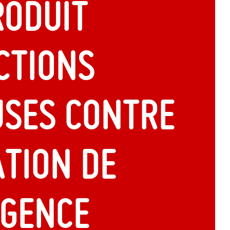
roduit
ctions
uses contre
tion de
rgence