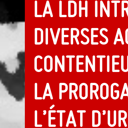
La LDH int
diverses a
contentie
la proroga
l’état d’u