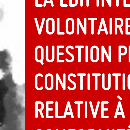
volontair
question p
constituti
relative à