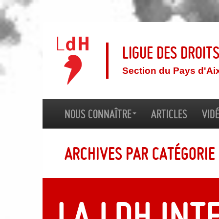
Ligue des droit
Section du Pays d'Ai
Nous connaître
Articles
Vid
Archives par catégorie 
La LDH int