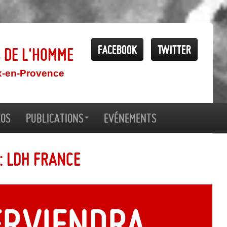
Facebook
Twitter
s de l'Homme
x-en-Provence
éos
Publications
Evénements
: LDH France
erviendra